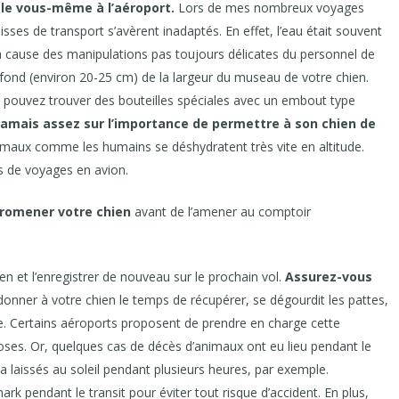
-le vous-même à l’aéroport.
Lors de mes nombreux voyages
sses de transport s’avèrent inadaptés. En effet, l’eau était souvent
à cause des manipulations pas toujours délicates du personnel de
ofond (environ 20-25 cm) de la largeur du museau de votre chien.
s pouvez trouver des bouteilles spéciales avec un embout type
i jamais assez sur l’importance de permettre à son chien de
nimaux comme les humains se déshydratent très vite en altitude.
rs de voyages en avion.
promener votre chien
avant de l’amener au comptoir
n et l’enregistrer de nouveau sur le prochain vol.
Assurez-vous
onner à votre chien le temps de récupérer, se dégourdit les pattes,
e. Certains aéroports proposent de prendre en charge cette
hoses. Or, quelques cas de décès d’animaux ont eu lieu pendant le
s a laissés au soleil pendant plusieurs heures, par exemple.
 pendant le transit pour éviter tout risque d’accident. En plus,