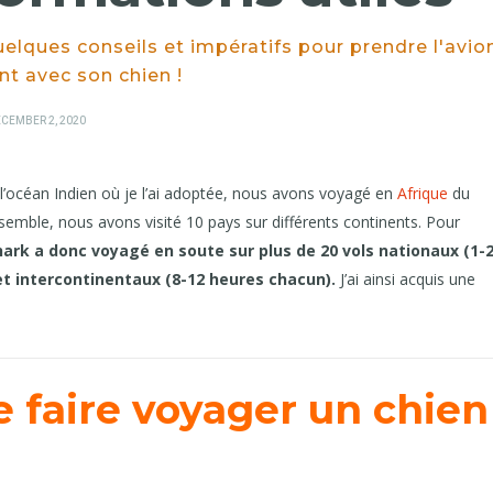
lques conseils et impératifs pour prendre l'avio
t avec son chien !
OSTED
CEMBER 2, 2020
N
l’océan Indien où je l’ai adoptée, nous avons voyagé en
Afrique
du
emble, nous avons visité 10 pays sur différents continents. Pour
hark a donc voyagé en soute sur plus de 20 vols nationaux (1-
et intercontinentaux (8-12 heures chacun).
J’ai ainsi acquis une
 faire voyager un chien