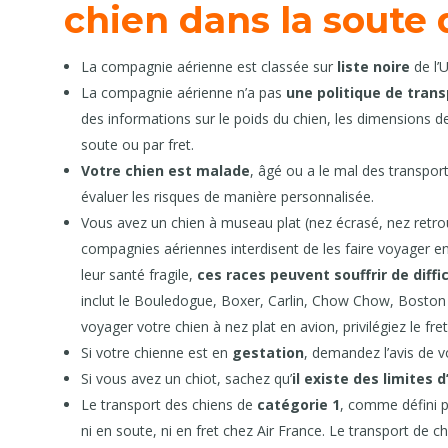
chien dans la soute 
La compagnie aérienne est classée sur
liste noire
de l’
La compagnie aérienne n’a pas
une politique de tran
des informations sur le poids du chien, les dimensions de 
soute ou par fret.
Votre chien est malade
, âgé ou a le mal des transpor
évaluer les risques de manière personnalisée.
Vous avez un chien à museau plat (nez écrasé, nez retrous
compagnies aériennes interdisent de les faire voyager en
leur santé fragile,
ces races peuvent souffrir de diffi
inclut le Bouledogue, Boxer, Carlin, Chow Chow, Boston T
voyager votre chien à nez plat en avion, privilégiez le fret
Si votre chienne est en
gestation
, demandez l’avis de vo
Si vous avez un chiot, sachez qu’
il existe des limites 
Le transport des chiens de
catégorie 1
, comme défini pa
ni en soute, ni en fret chez Air France. Le transport de c