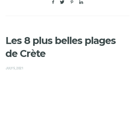
Les 8 plus belles plages
de Crète
POSTED
JULY 5, 2021
ON