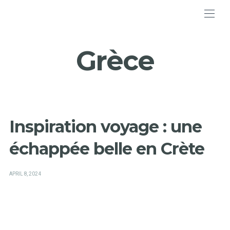
Grèce
Inspiration voyage : une
échappée belle en Crète
POSTED
APRIL 8, 2024
ON