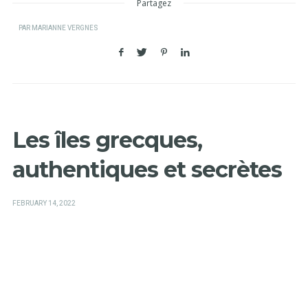
Partagez
PAR
MARIANNE VERGNES
Les îles grecques,
authentiques et secrètes
POSTED
FEBRUARY 14, 2022
ON