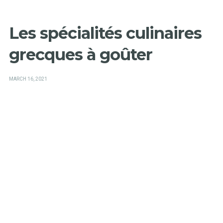
Les spécialités culinaires
grecques à goûter
POSTED
MARCH 16, 2021
ON