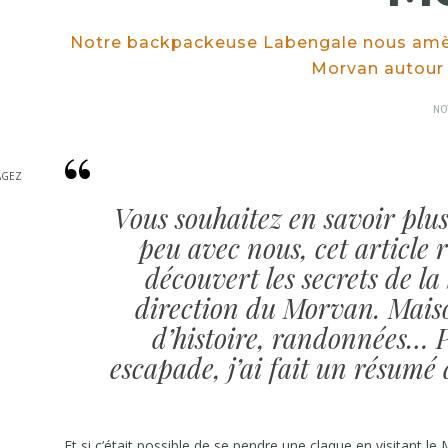
Notre backpackeuse Labengale nous amèn
Morvan autour d
PO
NO
ON
AGEZ
Vous souhaitez en savoir plus
peu avec nous, cet article 
découvert les secrets de la
direction du Morvan. Maiso
d’histoire, randonnées… P
escapade, j’ai fait un résumé
Et si c’était possible de se pendre une claque en visitant le