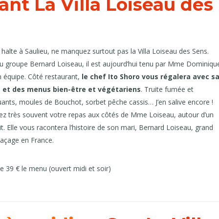
ant La Villa Loiseau des
halte à Saulieu, ne manquez surtout pas la Villa Loiseau des Sens.
u groupe Bernard Loiseau, il est aujourd’hui tenu par Mme Dominiqu
 équipe. Côté restaurant,
le chef Ito Shoro vous régalera avec s
e et des menus bien-être et végétariens
. Truite fumée et
ants, moules de Bouchot, sorbet pêche cassis… J’en salive encore !
ez très souvent votre repas aux côtés de Mme Loiseau, autour d’un
it. Elle vous racontera l’histoire de son mari, Bernard Loiseau, grand
laçage en France.
 de 39 € le menu (ouvert midi et soir)