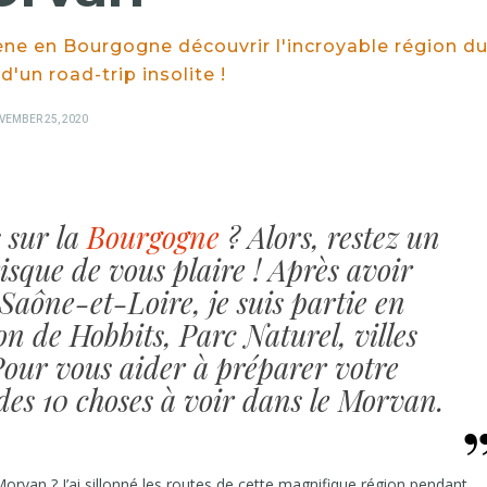
e en Bourgogne découvrir l'incroyable région d
'un road-trip insolite !
STED
VEMBER 25, 2020
 sur la
Bourgogne
? Alors, restez un
risque de vous plaire ! Après avoir
 Saône-et-Loire, je suis partie en
n de Hobbits, Parc Naturel, villes
our vous aider à préparer votre
 des 10 choses à voir dans le Morvan.
 Morvan ? J’ai sillonné les routes de cette magnifique région pendant