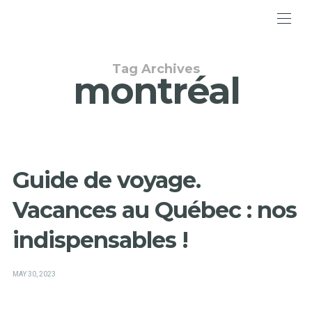
Tag Archives
montréal
Guide de voyage.
Vacances au Québec : nos
indispensables !
POSTED
MAY 30, 2023
ON